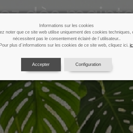
ez dès mainte
Informations sur les cookies
lez noter que ce site web utilise uniquement des cookies techniques, 
nécessitent pas le consentement éclairé de l´utilisateur..
Profitez de votre ventilateur tout l'été
Pour plus d´informations sur les cookies de ce site web, cliquez ici.
ic
Accepter
Configuration
Voir le catalogue