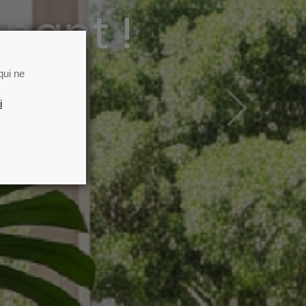
nant !
qui ne
i
Next