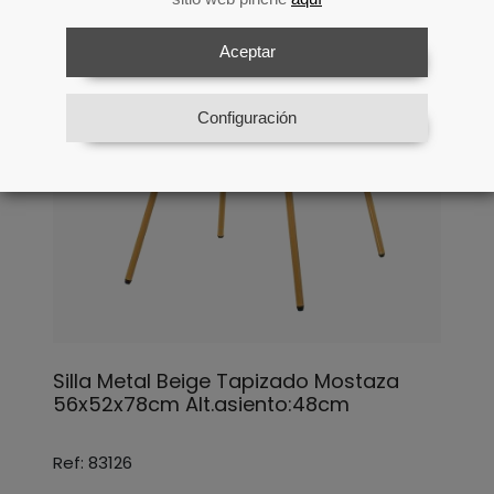
Aceptar
Configuración
Silla Metal Beige Tapizado Mostaza
56x52x78cm Alt.asiento:48cm
Ref: 83126