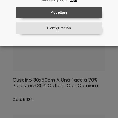
Accettare
Configuración
Cuscino 30x50cm A Una Faccia 70%
Poliestere 30% Cotone Con Cerniera
Cod: 51122