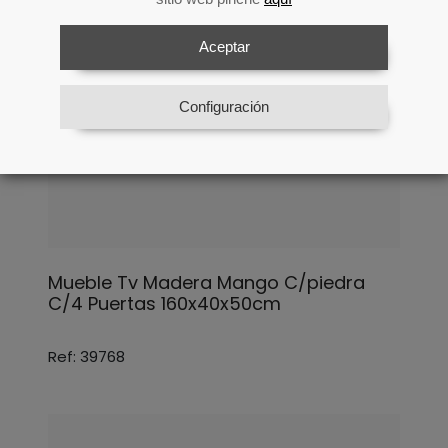
Aceptar
Configuración
Mueble Tv Madera Mango C/piedra
C/4 Puertas 160x40x50cm
Ref: 39768