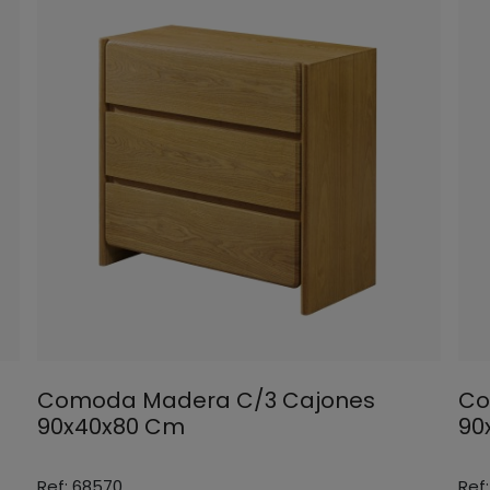
Comoda Madera C/3 Cajones
Co
90x40x80 Cm
90
Ref: 68570
Ref