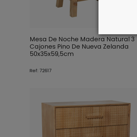
Mesa De Noche Madera Natural 3
Cajones Pino De Nueva Zelanda
50x35x59,5cm
Ref: 72617