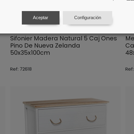
Aceptar
Configuración
Sifonier Madera Natural 5 Caj Ones
Me
Pino De Nueva Zelanda
Ca
50x35x100cm
48
Ref: 72618
Ref