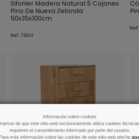
Sifonier Madera Natural 5 Cajones
Có
Pino De Nueva Zelanda
Pi
50x35x100cm
Ref:
Ref: 72614
Información sobre cookies
rmamos de que este sitio web exclusivamente utiliza cookies técnicas
requieren el consentimiento informado por parte del usuario.
Para más información sobre las cookies de este sitio web pinche
aqu