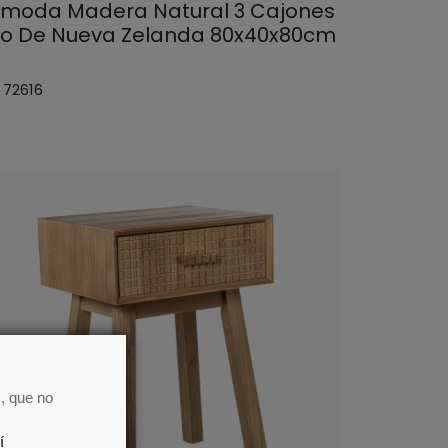
moda Madera Natural 3 Cajones
no De Nueva Zelanda 80x40x80cm
 72616
, que no
í