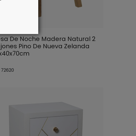
sa De Noche Madera Natural 2
jones Pino De Nueva Zelanda
x40x70cm
: 72620