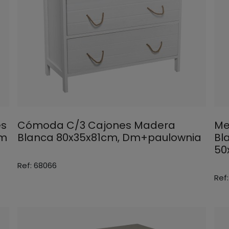
es
Cómoda C/3 Cajones Madera
Me
cm
Blanca 80x35x81cm, Dm+paulownia
Bl
50
Ref: 68066
Ref: