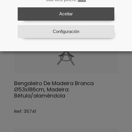
Aceitar
Configuración
Bengaleiro De Madeira Branca
Ø53x186cm, Madeira:
Bétula/alamêndola
Ref: 35741