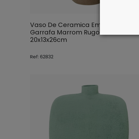
Vaso De Ceramica Em Forma De
Garrafa Marrom Rugoso
20x13x26cm
Ref: 62832