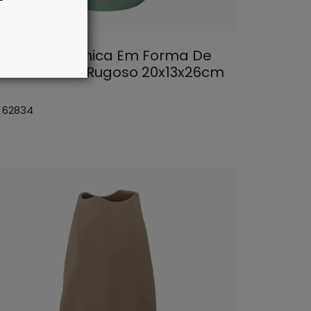
so De Ceramica Em Forma De
rrafa Verde Rugoso 20x13x26cm
: 62834