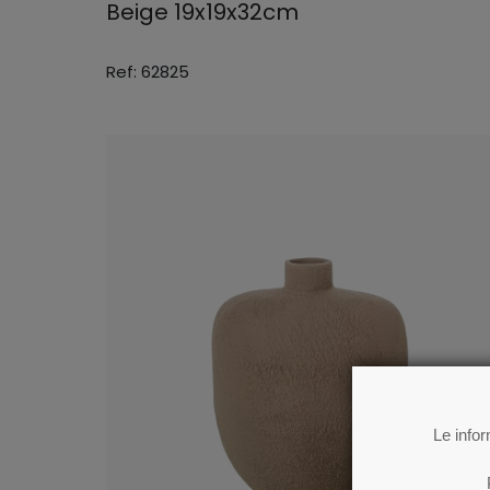
Beige 19x19x32cm
Ref: 62825
Le info