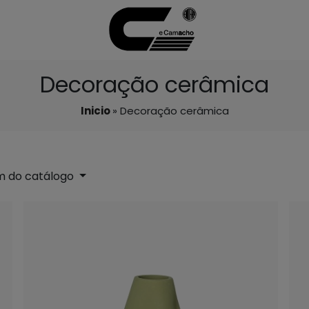
Decoração cerâmica
Inicio
» Decoração cerâmica
 do catálogo