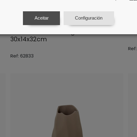
Aceitar
Configuración
Vaso De Ceramica Em Forma De
Va
Garrafa Marrom Rugoso
Ga
30x14x32cm
Ref
Ref: 62833