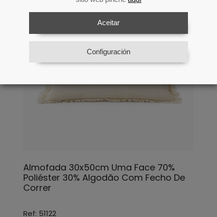
Aceitar
Configuración
Almofada 30x50cm Uma Face 70%
Poliéster 30% Algodão Com Fecho De
Correr
Ref: 51122