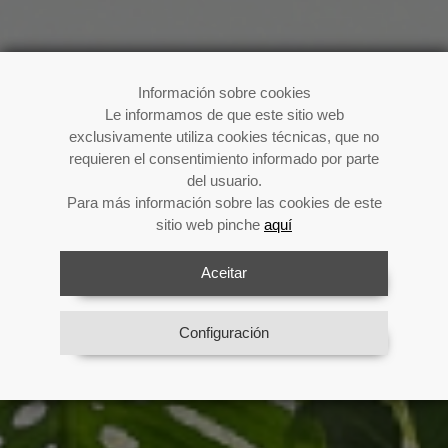
Compre
Información sobre cookies
Le informamos de que este sitio web
já!
exclusivamente utiliza cookies técnicas, que no
requieren el consentimiento informado por parte
del usuario.
Para más información sobre las cookies de este
sitio web pinche
aquí
Previous
Next
Desfrute da sua ventoinha durante todo
o verão
Aceitar
Ver catálogo
Configuración