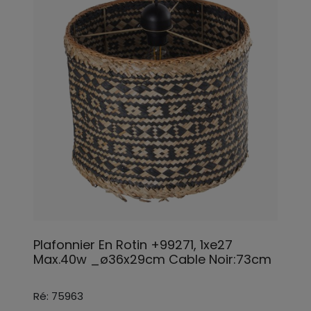
Plafonnier En Rotin +99271, 1xe27
Max.40w _ø36x29cm Cable Noir:73cm
Ré: 75963