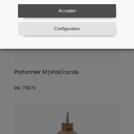
Accepter
Configuration
Plafonnier M†ëtal/corde
Ré: 75670