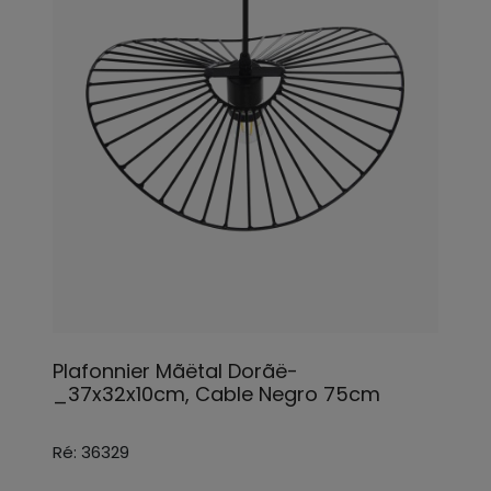
Plafonnier Mãëtal Dorãë-
_37x32x10cm, Cable Negro 75cm
Ré: 36329