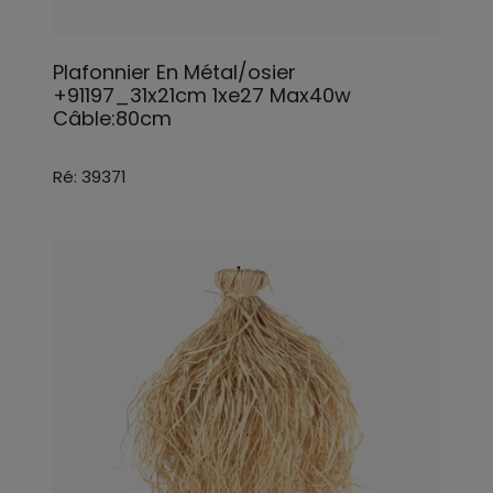
Plafonnier En Métal/osier
+91197_31x21cm 1xe27 Max40w
Câble:80cm
Ré: 39371