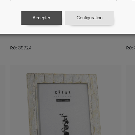
Accepter
Configuration
Porte-photo En Résine 10x15cm
Po
Blanc/doré
Bl
Ré: 39724
Ré: