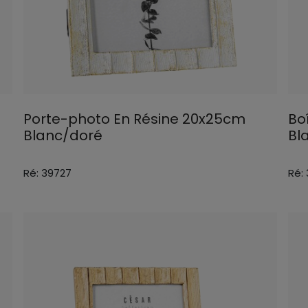
Porte-photo En Résine 20x25cm
Boî
Blanc/doré
Bl
Ré: 39727
Ré: