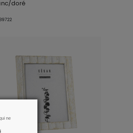
anc/doré
 39722
qui ne
i