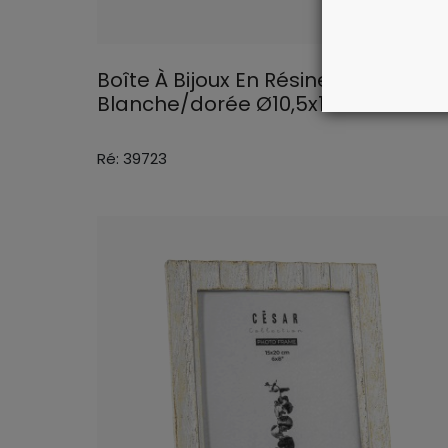
Boîte À Bijoux En Résine
Blanche/dorée Ø10,5x13cm
Ré: 39723