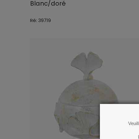
Blanc/doré
Ré: 39719
Veuil