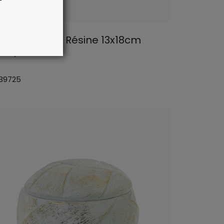
rte-photo En Résine 13x18cm
anc/doré
 39725