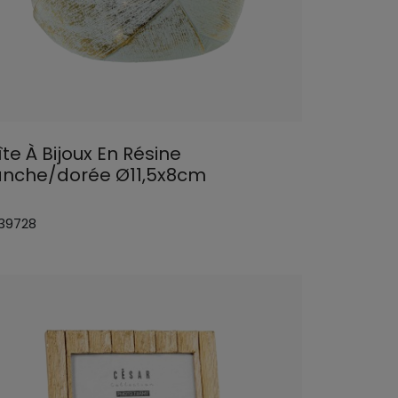
te À Bijoux En Résine
anche/dorée Ø11,5x8cm
 39728