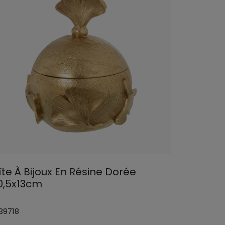
îte À Bijoux En Résine Dorée
0,5x13cm
 39718