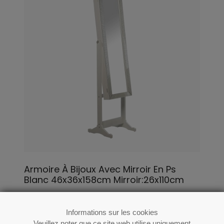
Armoire À Bijoux Avec Mirroir En Ps
Blanc 46x36x158cm Mirroir:26x110cm
Ré: 70222
Informations sur les cookies
Veuillez noter que ce site web utilise uniquement