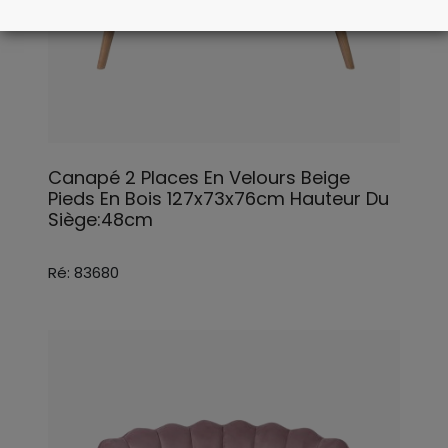
Canapé 2 Places En Velours Beige
Pieds En Bois 127x73x76cm Hauteur Du
Siège:48cm
Ré: 83680