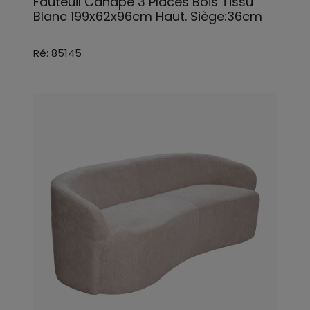
Fauteuil Canapé 3 Places Bois Tissu
Blanc 199x62x96cm Haut. Siège:36cm
Ré: 85145