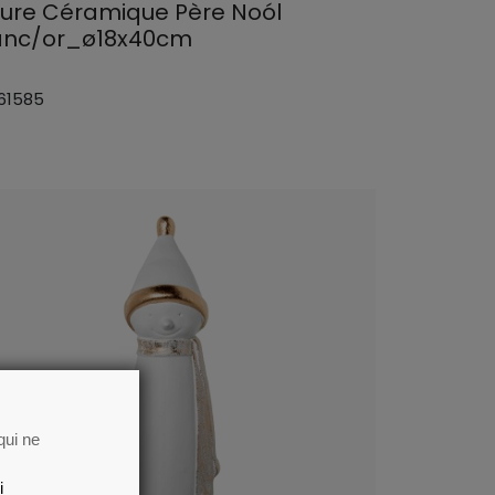
gure Céramique Père Noól
anc/or_ø18x40cm
 61585
qui ne
i