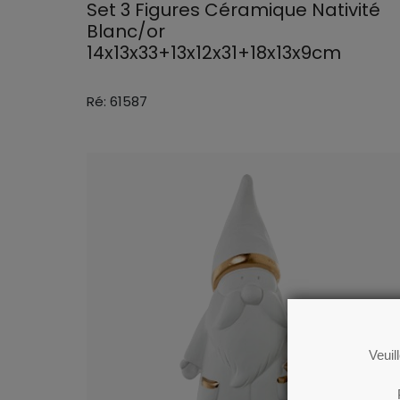
Set 3 Figures Céramique Nativité
Blanc/or
14x13x33+13x12x31+18x13x9cm
Ré: 61587
Veuil