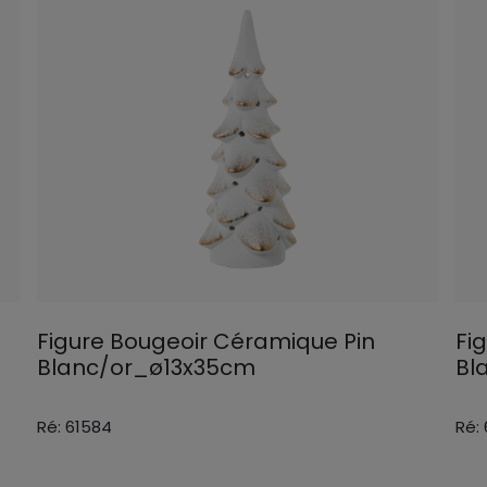
Figure Bougeoir Céramique Pin
Fi
Blanc/or_ø13x35cm
Bl
Ré: 61584
Ré: