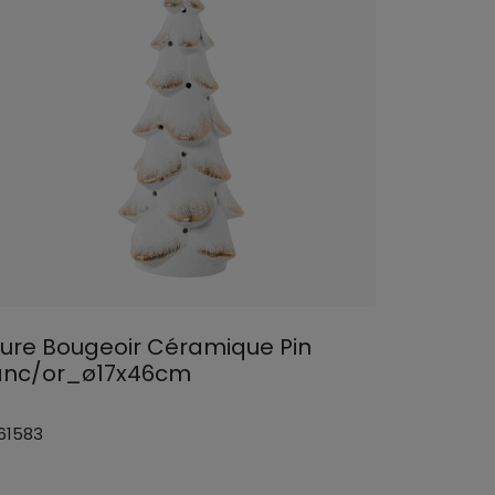
gure Bougeoir Céramique Pin
anc/or_ø17x46cm
 61583