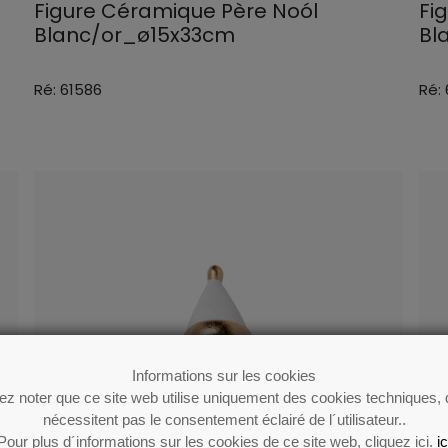
Figure Céramique Père Noól
Fi
Blanc/or_ø15x33cm
Bl
Ré: 61586
Ré:
Informations sur les cookies
lez noter que ce site web utilise uniquement des cookies techniques, 
nécessitent pas le consentement éclairé de l´utilisateur..
Pour plus d´informations sur les cookies de ce site web, cliquez ici.
ic