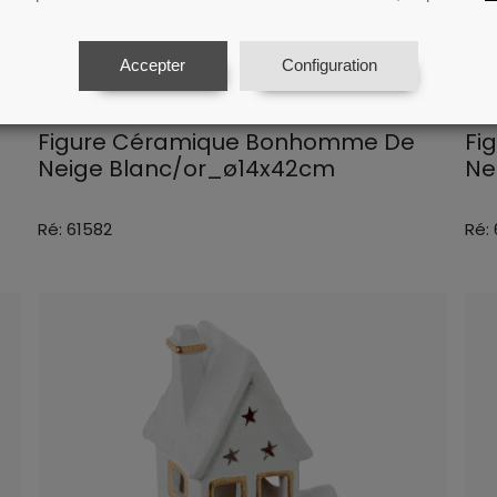
Accepter
Configuration
Figure Céramique Bonhomme De
Fi
Neige Blanc/or_ø14x42cm
Ne
Ré: 61582
Ré: 