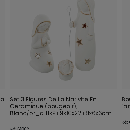
La
Set 3 Figures De La Nativite En
Bo
Ceramique (bougeoir),
´a
Blanc/or_d18x9+9x10x22+8x6x6cm
Ré:
Ré: 61802