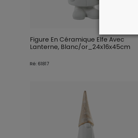
Figure En Céramique Elfe Avec
Lanterne, Blanc/or_24x16x45cm
Ré: 61817