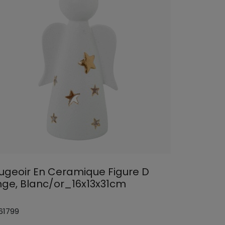
ugeoir En Ceramique Figure D
nge, Blanc/or_16x13x31cm
 61799