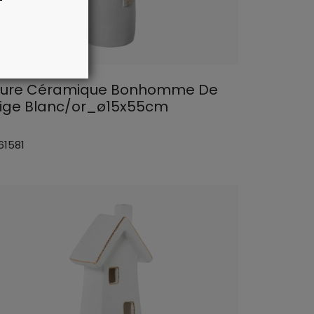
gure Céramique Bonhomme De
ige Blanc/or_ø15x55cm
61581