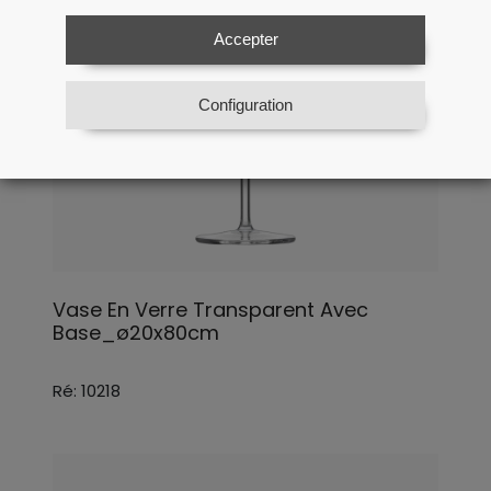
Accepter
Configuration
Vase En Verre Transparent Avec
Base_ø20x80cm
Ré: 10218