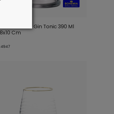
re En Cristal Gin Tonic 390 Ml
8x10 Cm
 14947