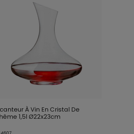
canteur À Vin En Cristal De
hême 1,5l Ø22x23cm
 14607