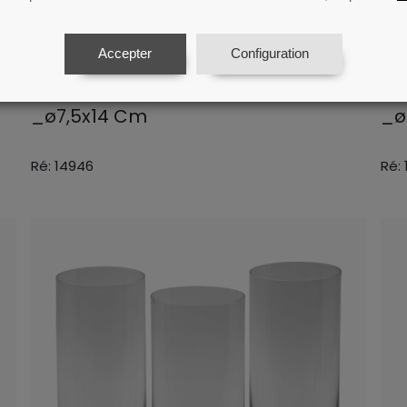
Accepter
Configuration
Verre En Cristal Gin Tonic 590 Ml
Ver
_ø7,5x14 Cm
_ø
Ré: 14946
Ré: