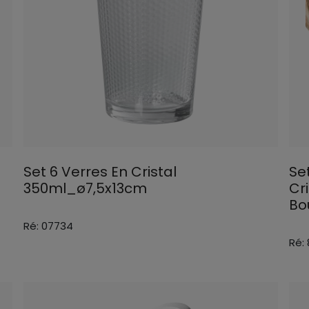
Set 6 Verres En Cristal
Se
350ml_ø7,5x13cm
Cri
Bo
Ré: 07734
Ré: 