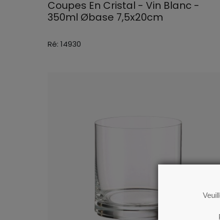
Coupes En Cristal - Vin Blanc -
350ml Øbase 7,5x20cm
Ré: 14930
Veuil