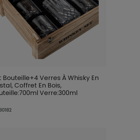
t Bouteille+4 Verres À Whisky En
stal, Coffret En Bois,
uteille:700ml Verre:300ml
80182