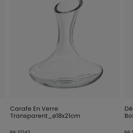
Carafe En Verre
Dé
Transparent_ø18x21cm
Bo
Ré: 10243
Ré: