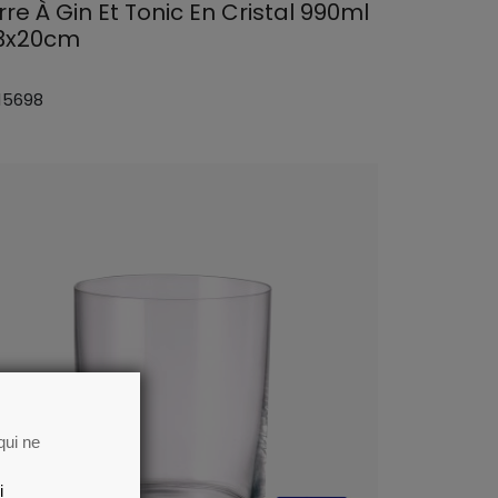
re À Gin Et Tonic En Cristal 990ml
3x20cm
 15698
qui ne
i