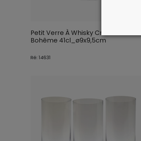
Petit Verre À Whisky Cristal De
Bohême 41cl_ø9x9,5cm
Ré: 14631