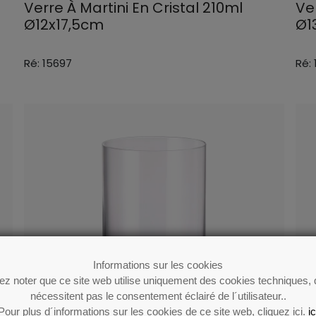
Verre À Martini En Cristal 210ml
Ver
Ø12x17,5cm
Ø1
Ré: 15697
Ré:
Informations sur les cookies
lez noter que ce site web utilise uniquement des cookies techniques, 
nécessitent pas le consentement éclairé de l´utilisateur..
Pour plus d´informations sur les cookies de ce site web, cliquez ici.
ic