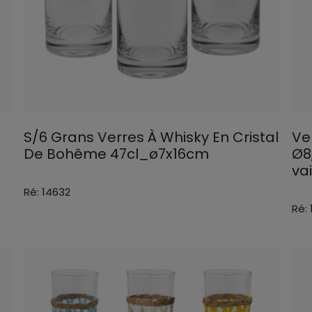
S/6 Grans Verres À Whisky En Cristal
Ve
De Bohême 47cl_ø7x16cm
Ø8
vai
Ré: 14632
Ré: