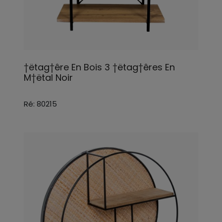
†ëtag†êre En Bois 3 †ëtag†êres En
M†ëtal Noir
Ré: 80215