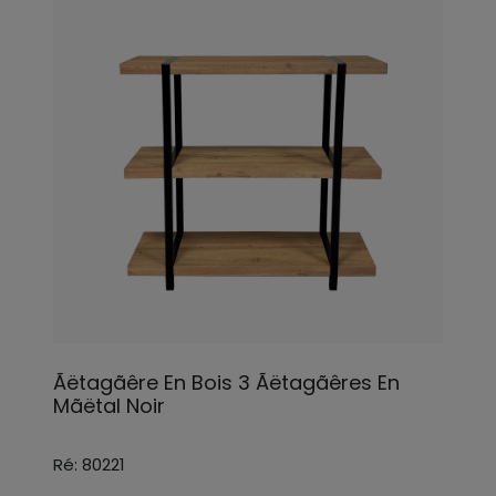
Ãëtagãêre En Bois 3 Ãëtagãêres En
Mãëtal Noir
Ré: 80221