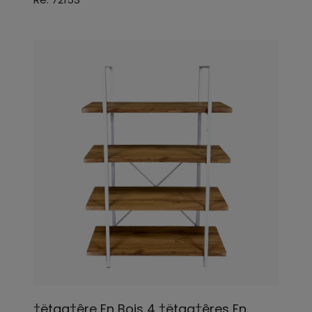
†ëtag†êre En Bois 4 †ëtag†êres En