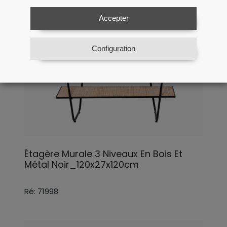
Accepter
Configuration
Étagère Murale 3 Niveaux En Bois Et
Métal Noir_120x27x120cm
Ré: 71998