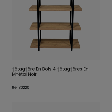
†ëtag†êre En Bois 4 †ëtag†êres En
M†ëtal Noir
Ré: 80220