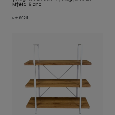
M†ëtal Blanc
Ré: 80211