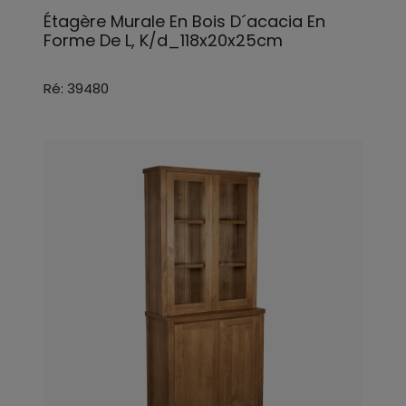
Étagère Murale En Bois D´acacia En
Forme De L, K/d_118x20x25cm
Ré: 39480