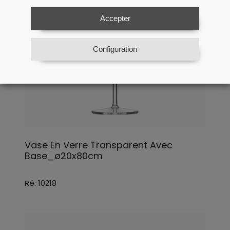
Accepter
Configuration
Vase En Verre Transparent Avec
Base_ø20x80cm
Ré: 10218